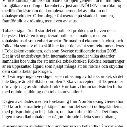
Vi fick kunskap om skador både i kroppen generellt och i munnen.
Lungläkare med lång erfarenhet av just and-NÖDEN som rökning
medför föreläste om det komplexa beroendet av nikotin och
tobaksprodukter. Odontologer fokuserade på skador i munnen,
framför allt av rökning men även av snus.
Tobaksfrågan är till stor del ett politiskt problem, och även detta
belystes. Det är en komplicerad politiska situation, med en
tobaksindustri som enbart arbetar för maximal ekonomisk vinst, och
folkvalda som av olika skäl inte fattar de beslut som rekommenderas
i Tobakskonventionen, och som Sverige ratificerade redan 2005.
Det är väl underbyggt från internationella studier vilka åtgärder
samhället bör vidta för att minska tobaksbruket. Rökfria restauranger
är en uppskattad åtgärd som hjälpt många att bli rökfria och skyddar
dem som arbetar på krogen.
Vill vår regeringen verkligen se en utfasning av tobaksbruket, så det
inte längre är ett folkhälsoproblem? Ska vi acceptera att 18 personer
dör varje dag av sitt tobaksbruk? Hur kan vi inom tandvården bidra
med opinionsbildning och tobaksprevention?
Dagen avslutades med en föreläsning från Non Smoking Generation
”50 kr och barnarbete på köpet” om hur det ser ut i odlingsländerna,
med giftspridning och sjukdom, och barnarbete förstås. Det finns
ingen kravodlad tobak eller någon fairtrade i detta sammanhang.
Kursens andra avdelning tog upp hur vi kan behandla våra patienter