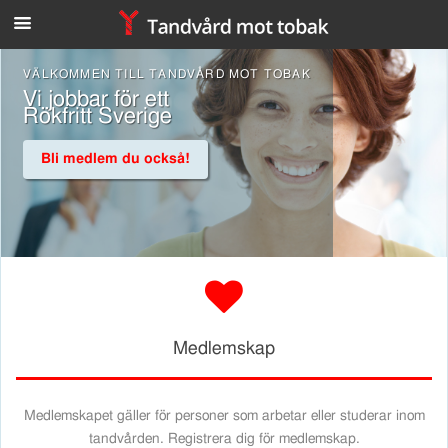
n
VÄLKOMMEN TILL TANDVÅRD MOT TOBAK
Vi jobbar för ett
Rökfritt Sverige
Bli medlem du också!
d
Medlemskap
Medlemskapet gäller för personer som arbetar eller studerar inom
tandvården. Registrera dig för medlemskap.