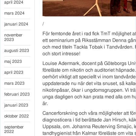
april 2024
mars 2024
/
januari 2024
För femtonde året i rad fick TmT möjlighet a
november
2023
ett seminarium på Riksstämman Denna gån
och med titeln Tackla Tobak i Tandvården. F
augusti 2023
och stort intresse!
maj 2023
Louise Adermark, docent på Göteborgs Univ
föreläste om nikotin och auditoriet häpnade.
april 2023
oerhört viktigt att speciellt vi inom tandvårde
uppdaterade nu när det vita snuset, så kalla
mars 2023
nikotinpåsar, ökar i ungdomsgruppen. Vi trä
februari 2023
unga dagligen och kan prata med alla om hur
är.
januari 2023
Cancerforskning och våra möjligheter att f
oktober 2022
diagnosticera i tid berättade Jan Hirsch, käk
Uppsala, om. Johanna Reuterving Smajic, l
september
2022
tandhygienist från Kalmar föreläste om vita