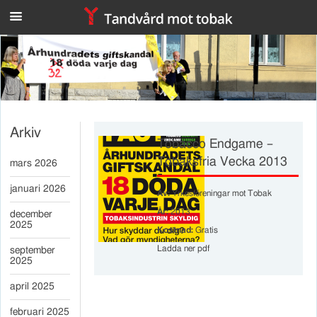
n
Arkiv
Tobacco Endgame –
Tobaksfria Vecka 2013
mars 2026
januari 2026
Av:
Yrkesföreningar mot Tobak
År:
2013
december
2025
Kostnad:
Gratis
Ladda ner pdf
september
2025
april 2025
februari 2025