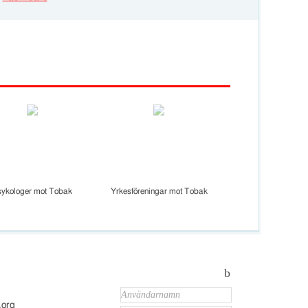
sykologer mot Tobak
Yrkesföreningar mot Tobak
b
.org