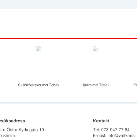
Sjuksköterskor mot Tobak
Lärare mot Tobak
P
esöksadress
Kontakt
ara Östra Kyrkogata 10
Tel: 073-947 77 64
ockholm
E-post: info@ymtkansli